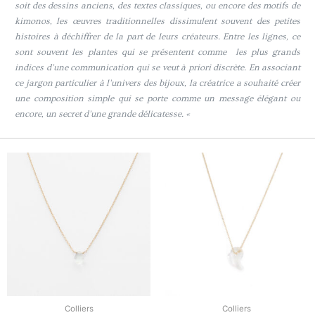
soit des dessins anciens, des textes classiques, ou encore des motifs de
kimonos, les œuvres traditionnelles dissimulent souvent des petites
histoires à déchiffrer de la part de leurs créateurs. Entre les lignes, ce
sont souvent les plantes qui se présentent comme les plus grands
indices d’une communication qui se veut à priori discrète. En associant
ce jargon particulier à l’univers des bijoux, la créatrice a souhaité créer
une composition simple qui se porte comme un message élégant ou
encore, un secret d’une grande délicatesse. «
Plage
Ce
de
produit
prix :
a
CHF69.00
à
plusieurs
CHF79.00
variations.
Les
options
peuvent
être
choisies
Colliers
Colliers
sur