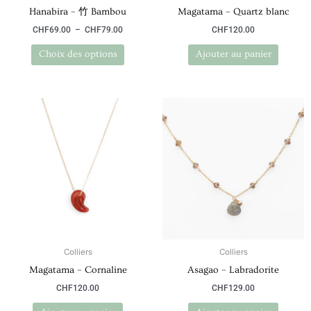
Hanabira – 竹 Bambou
Magatama – Quartz blanc
la
page
CHF
69.00
–
CHF
79.00
CHF
120.00
du
Choix des options
Ajouter au panier
produit
Colliers
Colliers
Magatama – Cornaline
Asagao – Labradorite
CHF
120.00
CHF
129.00