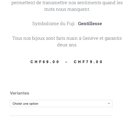
permettent de transmettre nos sentiments quand les
mots nous manquent.
Symbolisme du Fuji :
Gentillesse
Tous nos bijoux sont faits main à Genève et garantis
deux ans.
CHF
69.00
–
CHF
79.00
Plage
de
prix :
CHF69.00
quantité
Variantes
à
de
CHF79.00
Hanabira
-
藤
Glycines