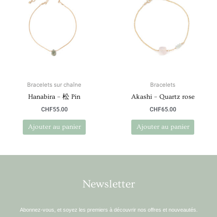
Bracelets sur chaîne
Bracelets
Hanabira – 松 Pin
Akashi – Quartz rose
CHF
55.00
CHF
65.00
Ajouter au panier
Ajouter au panier
Newsletter
Abonnez-vous, et soyez les premiers à découvrir nos offres et nouveautés.