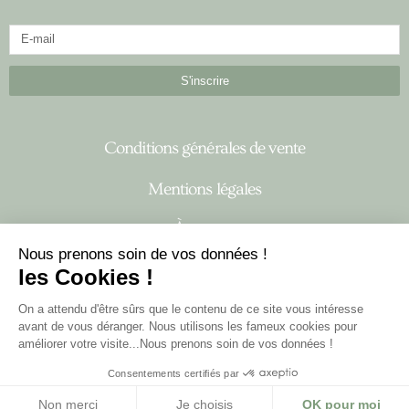
S'inscrire
Conditions générales de vente
Mentions légales
À propos
Nous prenons soin de vos données !
les Cookies !
I
F
n
a
On a attendu d'être sûrs que le contenu de ce site vous intéresse
s
c
avant de vous déranger. Nous utilisons les fameux cookies pour
t
e
améliorer votre visite...Nous prenons soin de vos données !
a
b
Consentements certifiés par
g
o
r
o
Non merci
Je choisis
OK pour moi