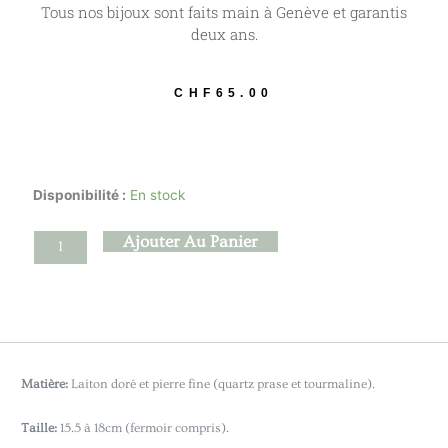
Tous nos bijoux sont faits main à Genève et garantis
deux ans.
CHF
65.00
quantité
Disponibilité :
En stock
de
Akashi
Ajouter Au Panier
-
Quartz
prase
Matière:
Laiton doré et pierre fine (quartz prase et tourmaline).
Taille:
15.5 à 18cm (fermoir compris).