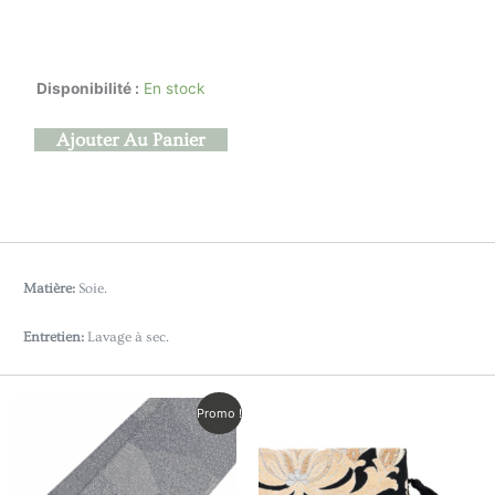
quantité
Disponibilité :
En stock
de
Akashibori
Ajouter Au Panier
Matière:
Soie.
Entretien:
Lavage à sec.
Le
Le
Promo !
prix
prix
initial
actuel
était :
est :
CHF79.00.
CHF60.00.