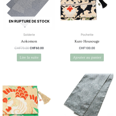
EN RUPTURE DE STOCK
Solderie
Pochette
Aokomon
Kuro Housouge
CHF
79.00
CHF
60.00
CHF
100.00
Lire la suite
Ajouter au panier