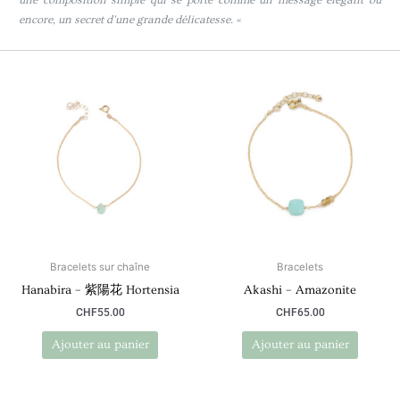
une composition simple qui se porte comme un message élégant ou
encore, un secret d’une grande délicatesse. «
Bracelets sur chaîne
Bracelets
Hanabira – 紫陽花 Hortensia
Akashi – Amazonite
CHF
55.00
CHF
65.00
Ajouter au panier
Ajouter au panier