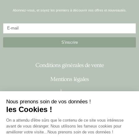
Abonnez-vous, et soyez les premiers à découvrir nos offres et nouveautés.
S'inscrire
Conditions générales de vente
Mentions légales
À propos
Nous prenons soin de vos données !
les Cookies !
I
F
n
a
On a attendu d'être sûrs que le contenu de ce site vous intéresse
s
c
avant de vous déranger. Nous utilisons les fameux cookies pour
t
e
améliorer votre visite...Nous prenons soin de vos données !