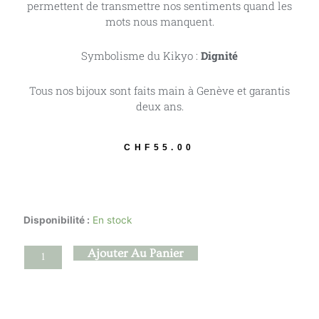
permettent de transmettre nos sentiments quand les
mots nous manquent.
Symbolisme du Kikyo :
Dignité
Tous nos bijoux sont faits main à Genève et garantis
deux ans.
CHF
55.00
quantité
Disponibilité :
En stock
de
Hanabira
Ajouter Au Panier
-
桔
梗
Campanule