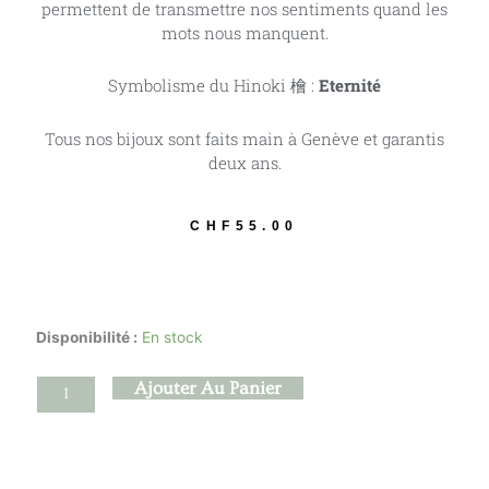
permettent de transmettre nos sentiments quand les
mots nous manquent.
Symbolisme du Hinoki 檜 :
Eternité
Tous nos bijoux sont faits main à Genève et garantis
deux ans.
CHF
55.00
quantité
Disponibilité :
En stock
de
Hanabira
Ajouter Au Panier
-
檜
Cyprés