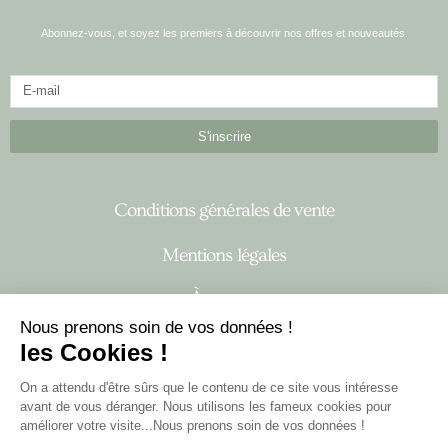
Abonnez-vous, et soyez les premiers à découvrir nos offres et nouveautés.
S'inscrire
Conditions générales de vente
Mentions légales
À propos
Nous prenons soin de vos données !
les Cookies !
I
F
n
a
On a attendu d'être sûrs que le contenu de ce site vous intéresse
s
c
avant de vous déranger. Nous utilisons les fameux cookies pour
t
e
améliorer votre visite...Nous prenons soin de vos données !