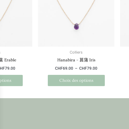
variations.
variations.
Les
Les
options
options
peuvent
peuvent
être
être
choisies
choisies
sur
sur
la
la
s
Colliers
page
page
葉 Erable
Hanabira – 菖蒲 Iris
du
du
HF
79.00
CHF
69.00
–
CHF
79.00
produit
produit
ptions
Choix des options