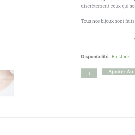
discrètement ceux qui souh
Tous nos bijoux sont fait
Disponibilité :
En stock
quantité
Ajouter Au 
de
Hibana
-
Améthyste