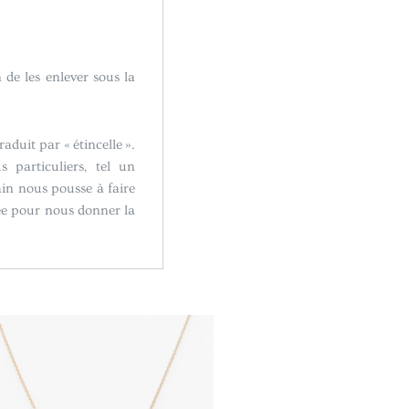
 de les enlever sous la
raduit par « étincelle ».
 particuliers, tel un
in nous pousse à faire
née pour nous donner la
Plage
Ce
de
produit
prix :
a
CHF69.00
à
plusieurs
CHF79.00