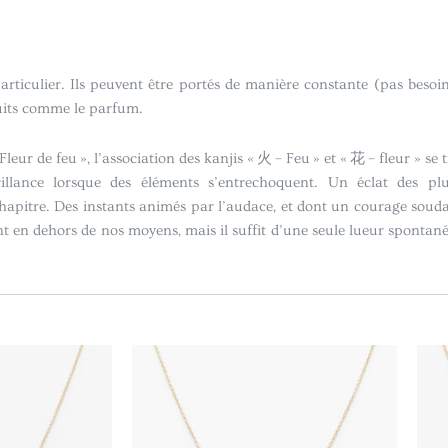
rticulier. Ils peuvent être portés de manière constante (pas besoin
duits comme le parfum.
Fleur de feu », l’association des kanjis « 火 – Feu » et « 花 – fleur » se t
lance lorsque des éléments s’entrechoquent. Un éclat des plus
pitre. Des instants animés par l’audace, et dont un courage souda
ent en dehors de nos moyens, mais il suffit d’une seule lueur sponta
Plage
Plage
Ce
Ce
de
de
produit
produit
prix :
prix :
a
a
CHF69.00
CHF69.00
à
à
plusieurs
plusieurs
CHF79.00
CHF79.00