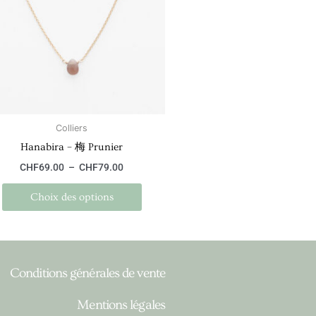
variations.
Les
options
peuvent
être
choisies
sur
la
Colliers
page
Hanabira – 梅 Prunier
du
CHF
69.00
–
CHF
79.00
produit
Choix des options
Conditions générales de vente
Mentions légales