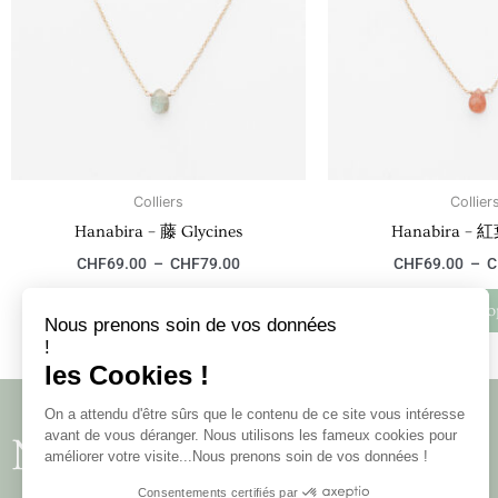
variations.
Les
options
peuvent
être
choisies
sur
la
Colliers
Collier
page
Hanabira – 藤 Glycines
Hanabira – 紅
du
CHF
69.00
–
CHF
79.00
CHF
69.00
–
C
produit
Choix des options
Choix des o
Nous prenons soin de vos données
!
les Cookies !
On a attendu d'être sûrs que le contenu de ce site vous intéresse
avant de vous déranger. Nous utilisons les fameux cookies pour
Newsletter
améliorer votre visite...Nous prenons soin de vos données !
Consentements certifiés par