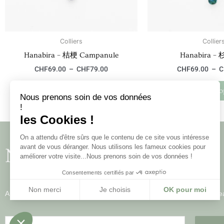
être
choisies
sur
la
Colliers
Collier
page
Hanabira – 桔梗 Campanule
Hanabira – 
du
CHF
69.00
–
CHF
79.00
CHF
69.00
–
C
produit
Choix des options
Choix des o
Nous prenons soin de vos données
!
les Cookies !
On a attendu d'être sûrs que le contenu de ce site vous intéresse
avant de vous déranger. Nous utilisons les fameux cookies pour
Newsletter
améliorer votre visite...Nous prenons soin de vos données !
Consentements certifiés par
Non merci
Je choisis
OK pour moi
Abonnez-vous, et soyez les premiers à découvrir nos offres et nouve
Axeptio consent
Plateforme de Gestion du Consentement : Personnalisez vos Opt