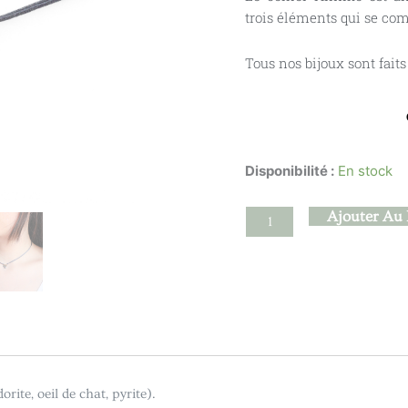
trois éléments qui se co
Tous nos bijoux sont fait
Disponibilité :
En stock
quantité
Ajouter Au 
de
Himiko
-
Labradorite
rite, oeil de chat, pyrite).