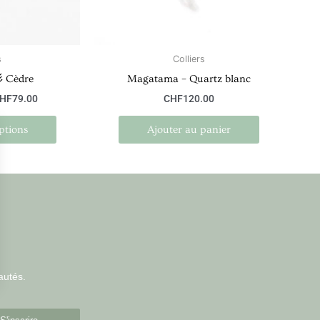
être
choisies
sur
la
s
Colliers
page
杉 Cèdre
Magatama – Quartz blanc
du
HF
79.00
CHF
120.00
produit
ptions
Ajouter au panier
autés.
ions