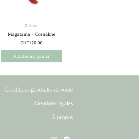
Colliers
Magatama – Cornaline
CHF
120.00
Ajouter au panier
Conditions générales de vente
Mentions légales
À propos
I
F
n
a