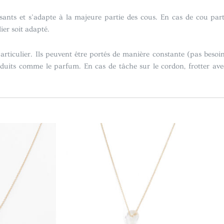
sants et s’adapte à la majeure partie des cous. En cas de cou parti
ier soit adapté.
rticulier. Ils peuvent être portés de manière constante (pas besoin
oduits comme le parfum. En cas de tâche sur le cordon, frotter av
Plage
Ce
de
produit
prix :
a
CHF69.00
à
plusieurs
CHF79.00
variations.
Les
options
peuvent