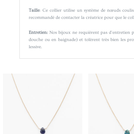
Taille
: Ce collier utilise un système de nœuds coulis
recommandé de contacter la créatrice pour que le coll
Entretien:
Nos bijoux ne requièrent pas d’entretien pa
douche ou en baignade) et tolèrent très bien les pr
lessive.
Plage
Ce
de
produit
prix :
a
CHF69.00
à
plusieurs
CHF79.00
variations.
Les
options
peuvent