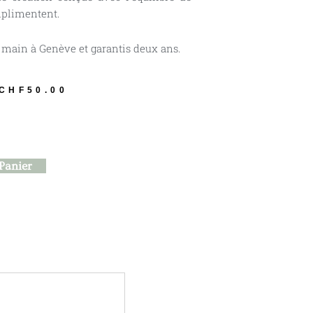
mplimentent.
s main à Genève et garantis deux ans.
CHF
50.00
Panier