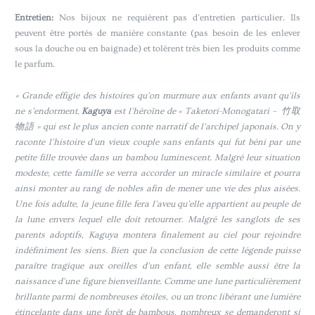
Entretien:
Nos bijoux ne requièrent pas d’entretien particulier. Ils
peuvent être portés de manière constante (pas besoin de les enlever
sous la douche ou en baignade) et tolèrent très bien les produits comme
le parfum.
« Grande effigie des histoires qu’on murmure aux enfants avant qu’ils
ne s’endorment,
Kaguya
est l’héroïne de « Taketori-Monogatari – 竹取
物語 » qui est le plus ancien conte narratif de l’archipel japonais. On y
raconte l’histoire d’un vieux couple sans enfants qui fut béni par une
petite fille trouvée dans un bambou luminescent. Malgré leur situation
modeste, cette famille se verra accorder un miracle similaire et pourra
ainsi monter au rang de nobles afin de mener une vie des plus aisées.
Une fois adulte, la jeune fille fera l’aveu qu’elle appartient au peuple de
la lune envers lequel elle doit retourner. Malgré les sanglots de ses
parents adoptifs, Kaguya montera finalement au ciel pour rejoindre
indéfiniment les siens. Bien que la conclusion de cette légende puisse
paraître tragique aux oreilles d’un enfant, elle semble aussi être la
naissance d’une figure bienveillante. Comme une lune particulièrement
brillante parmi de nombreuses étoiles, ou un tronc libérant une lumière
étincelante dans une forêt de bambous, nombreux se demanderont si