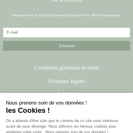
Abonnez-vous, et soyez les premiers à découvrir nos offres et nouveautés.
S'inscrire
Conditions générales de vente
Mentions légales
À propos
Nous prenons soin de vos données !
les Cookies !
I
F
n
a
On a attendu d'être sûrs que le contenu de ce site vous intéresse
s
c
avant de vous déranger. Nous utilisons les fameux cookies pour
t
e
améliorer votre visite...Nous prenons soin de vos données !