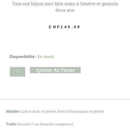
Tous nos bijoux sont faits main à Genève et garantis
deux ans.
CHF
145.00
quantité
Disponibilité :
En stock
de
Kaguya
Ajouter Au Panier
-
Chrysoprase
Matière:
Laiton doré, et pierres fines (Chrysoprase et pyrite).
Taille:
Environ 7 cm (boucles comprises).