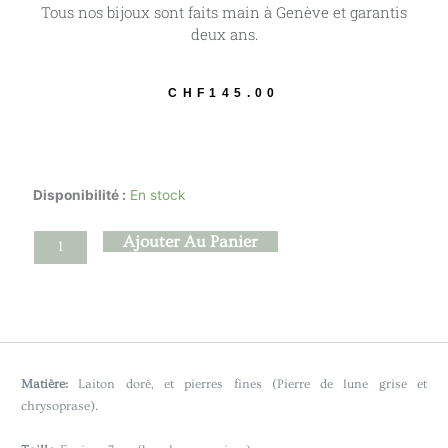
Tous nos bijoux sont faits main à Genève et garantis
deux ans.
CHF
145.00
quantité
Disponibilité :
En stock
de
Kaguya
Ajouter Au Panier
-
Pierre
de
lune
grise
Matière:
Laiton doré, et pierres fines (Pierre de lune grise et
chrysoprase).