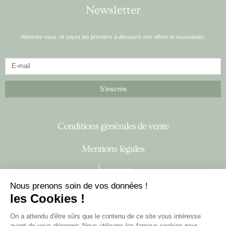
Newsletter
Abonnez-vous, et soyez les premiers à découvrir nos offres et nouveautés.
S'inscrire
Conditions générales de vente
Mentions légales
À propos
Nous prenons soin de vos données !
les Cookies !
I
F
n
a
On a attendu d'être sûrs que le contenu de ce site vous intéresse
s
c
avant de vous déranger. Nous utilisons les fameux cookies pour