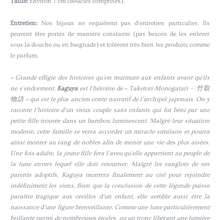
Taille:
Environ 7 cm (boucles comprises).
Entretien:
Nos bijoux ne requièrent pas d’entretien particulier. Ils
peuvent être portés de manière constante (pas besoin de les enlever
sous la douche ou en baignade) et tolèrent très bien les produits comme
le parfum.
« Grande effigie des histoires qu’on murmure aux enfants avant qu’ils
ne s’endorment,
Kaguya
est l’héroïne de « Taketori-Monogatari – 竹取
物語 » qui est le plus ancien conte narratif de l’archipel japonais. On y
raconte l’histoire d’un vieux couple sans enfants qui fut béni par une
petite fille trouvée dans un bambou luminescent. Malgré leur situation
modeste, cette famille se verra accorder un miracle similaire et pourra
ainsi monter au rang de nobles afin de mener une vie des plus aisées.
Une fois adulte, la jeune fille fera l’aveu qu’elle appartient au peuple de
la lune envers lequel elle doit retourner. Malgré les sanglots de ses
parents adoptifs, Kaguya montera finalement au ciel pour rejoindre
indéfiniment les siens. Bien que la conclusion de cette légende puisse
paraître tragique aux oreilles d’un enfant, elle semble aussi être la
naissance d’une figure bienveillante. Comme une lune particulièrement
brillante parmi de nombreuses étoiles, ou un tronc libérant une lumière