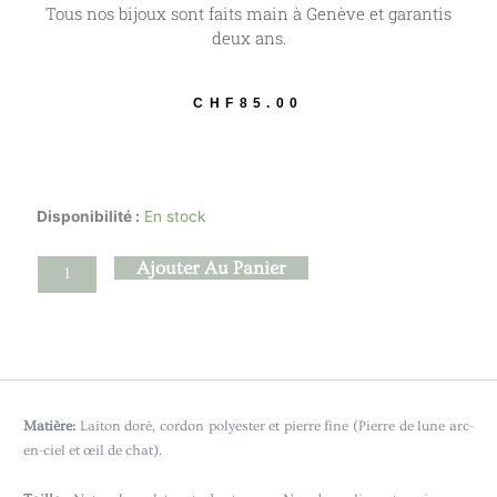
Tous nos bijoux sont faits main à Genève et garantis
deux ans.
CHF
85.00
quantité
Disponibilité :
En stock
de
Kaguya
Ajouter Au Panier
-
Pierre
de
lune
arc-
en-
Matière:
Laiton doré, cordon polyester et pierre fine (Pierre de lune arc-
ciel
en-ciel et œil de chat).