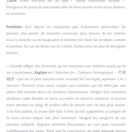
Taille:
Notre bracelet est du type « Nœud coulissant unique ».
Élargissez le jusqu’au maximum afin de faire passer votre main dedans,
et resserrez.
Entretien:
Nos bijoux ne requièrent pas d’entretien particulier. Ils
peuvent être portés de manière constante (pas besoin de les enlever
sous la douche ou en baignade) et tolèrent très bien les produits comme
le parfum. En cas de tâche sur le cordon, frotter avec un peu de détergent
lessive.
« Grande effigie des histoires qu’on murmure aux enfants avant qu’ils
ne s’endorment,
Kaguya
est l’héroïne de « Taketori-Monogatari – 竹取
物語 » qui est le plus ancien conte narratif de l’archipel japonais. On y
raconte l’histoire d’un vieux couple sans enfants qui fut béni par une
petite fille trouvée dans un bambou luminescent. Malgré leur situation
modeste, cette famille se verra accorder un miracle similaire et pourra
ainsi monter au rang de nobles afin de mener une vie des plus aisées.
Une fois adulte, la jeune fille fera l’aveu qu’elle appartient au peuple de
la lune envers lequel elle doit retourner. Malgré les sanglots de ses
parents adoptifs, Kaguya montera finalement au ciel pour rejoindre
indéfiniment les siens. Bien que la conclusion de cette légende puisse