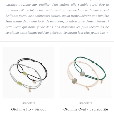
paraître tragique aux oreilles d’un enfant, elle semble aussi être la
naissance d’une figure bienveillante. Comme une lune particulièrement
brillante parmi de nombreuses étoiles, ou un tronc libérant une lumière
étincelante dans une forêt de bambous, nombreux se demanderont si
cette lueur qui nous guide dans nos moments les plus incertains ne
serait pas cette femme qui leur a été contée durant leur plus jeune âge. «
Ce
Ce
produit
produit
a
a
plusieurs
plusieu
variations.
variati
Les
Les
options
option
peuvent
peuven
être
être
choisies
choisie
Bracelets
Bracelets
sur
sur
Otohime Ito – Péridot
Otohime Oval – Labradorite
la
la