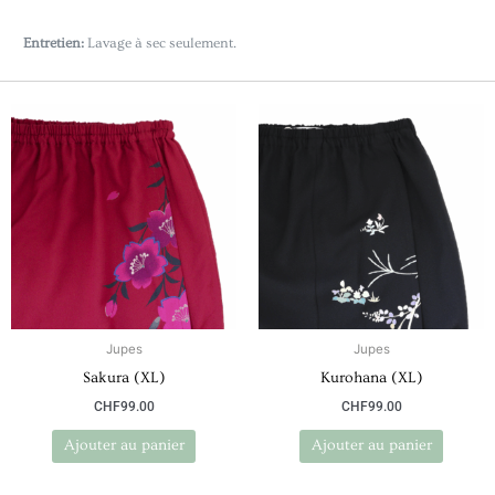
Entretien:
Lavage à sec seulement.
Jupes
Jupes
Sakura (XL)
Kurohana (XL)
CHF
99.00
CHF
99.00
Ajouter au panier
Ajouter au panier