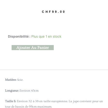
CHF
99.00
quantité
Disponibilité :
Plus que 1 en stock
de
Kuro
Ajouter Au Panier
Shibori
(S)
Matière:
Soie.
Longueur:
Environ 45cm
Taille S:
Environ 32 à 38 en taille européenne. La jupe convient pour un
tour de bassin de 98cm maximum.