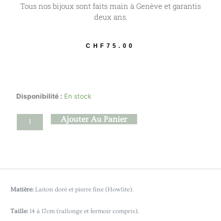
Tous nos bijoux sont faits main à Genève et garantis
deux ans.
CHF
75.00
quantité
Disponibilité :
En stock
de
Misogi
Ajouter Au Panier
-
Howlite
Matière:
Laiton doré et pierre fine (Howlite).
Taille:
14 à 17cm (rallonge et fermoir compris).