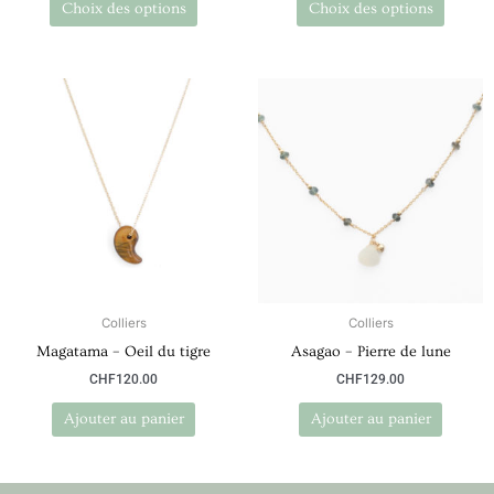
Choix des options
Choix des options
produit
produit
Colliers
Colliers
Magatama – Oeil du tigre
Asagao – Pierre de lune
CHF
120.00
CHF
129.00
Ajouter au panier
Ajouter au panier