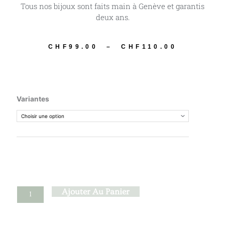
Tous nos bijoux sont faits main à Genève et garantis
deux ans.
CHF
99.00
–
CHF
110.00
Plage
de
prix :
CHF99.0
quantité
Variantes
à
de
CHF110.
Misogi
-
Howlite
Ajouter Au Panier