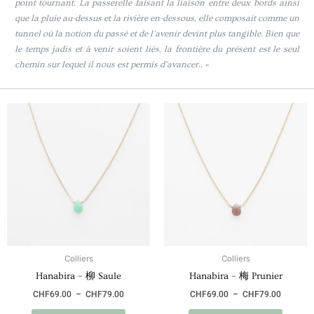
point tournant. La passerelle faisant la liaison entre deux bords ainsi
que la pluie au-dessus et la rivière en-dessous, elle composait comme un
tunnel où la notion du passé et de l’avenir devint plus tangible. Bien que
le temps jadis et à venir soient liés, la frontière du présent est le seul
chemin sur lequel il nous est permis d’avancer.. «
Plage
Plage
Ce
Ce
de
de
produit
produit
prix :
prix :
a
a
CHF69.00
CHF69.
à
à
plusieurs
plusieu
CHF79.00
CHF79.
variations.
variati
Les
Les
options
option
peuvent
peuven
être
être
choisies
choisie
Colliers
Colliers
sur
sur
Hanabira – 柳 Saule
Hanabira – 梅 Prunier
la
la
page
page
CHF
69.00
–
CHF
79.00
CHF
69.00
–
CHF
79.00
du
du