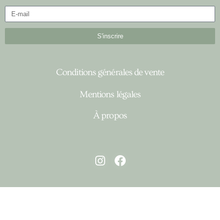
S'inscrire
Conditions générales de vente
Mentions légales
À propos
I
F
n
a
s
c
t
e
a
b
g
o
r
o