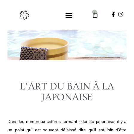
Aller
au
0
Panier
F
I
contenu
a
n
c
s
e
t
b
a
o
g
o
r
k
a
-
m
f
L’ART DU BAIN À LA
JAPONAISE
Dans les nombreux critères formant l’identité japonaise, il y a
un point qui est souvent délaissé dire qu’il est loin d’être